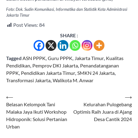
Foto: Dok. Sudin Komunikasi, Informatika dan Statistik Kota Administrasi
Jakarta Timur
Post Views:
84
SHARE :
Tagged
ASN PPPK
,
Guru PPPK
,
Jakarta Timur
,
Kualitas
Pendidikan
,
Pemprov DKI Jakarta
,
Penandatanganan
PPPK
,
Pendidikan Jakarta Timur
,
SMKN 24 Jakarta
,
Transformasi Jakarta
,
Walikota M. Anwar
Navigasi
⟵
⟶
Belasan Kelompok Tani
Kelurahan Pulogebang
pos
Malaka Jaya Ikuti Workshop
Optimis Raih Juara di Ajang
Hidroponik: Solusi Pertanian
Desa Cantik 2024
Urban