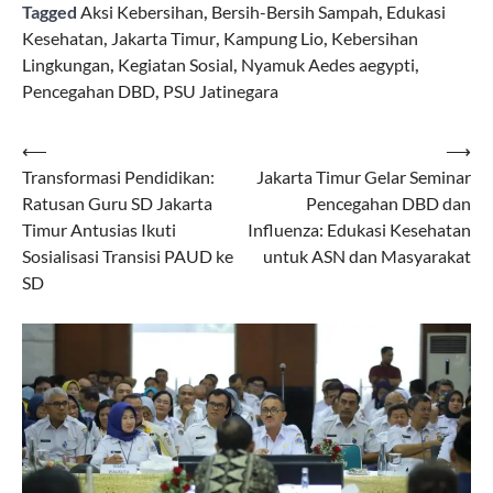
Tagged
Aksi Kebersihan
,
Bersih-Bersih Sampah
,
Edukasi
Kesehatan
,
Jakarta Timur
,
Kampung Lio
,
Kebersihan
Lingkungan
,
Kegiatan Sosial
,
Nyamuk Aedes aegypti
,
Pencegahan DBD
,
PSU Jatinegara
Navigasi
⟵
⟶
Transformasi Pendidikan:
Jakarta Timur Gelar Seminar
pos
Ratusan Guru SD Jakarta
Pencegahan DBD dan
Timur Antusias Ikuti
Influenza: Edukasi Kesehatan
Sosialisasi Transisi PAUD ke
untuk ASN dan Masyarakat
SD