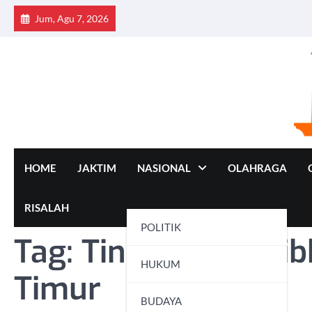
Skip
Jum, Agu 7, 2026
to
content
HOME
JAKTIM
NASIONAL
OLAHRAGA
RISALAH
POLITIK
Tag:
Tindakan Tertib
HUKUM
Timur
BUDAYA