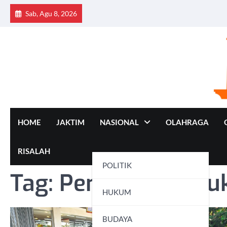
Skip
Sab, Agu 8, 2026
to
content
HOME
JAKTIM
NASIONAL
OLAHRAGA
RISALAH
POLITIK
Tag:
Penanganan Juki
HUKUM
BUDAYA