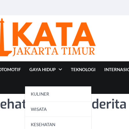
OTOMOTIF
GAYA HIDUP
TEKNOLOGI
INTERNASI
KULINER
 Sehat untuk Penderita
WISATA
KESEHATAN