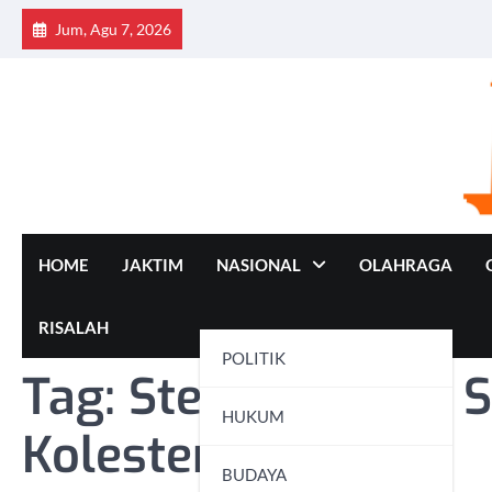
Skip
Jum, Agu 7, 2026
to
content
HOME
JAKTIM
NASIONAL
OLAHRAGA
RISALAH
POLITIK
Tag:
Stevia: Pilihan
HUKUM
Kolesterol Tinggi
BUDAYA