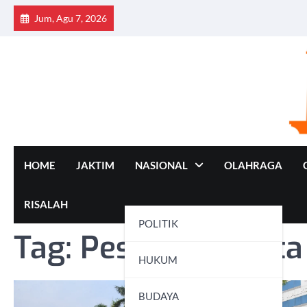
Skip
Jum, Agu 7, 2026
to
content
HOME
JAKTIM
NASIONAL
OLAHRAGA
RISALAH
POLITIK
Tag:
Pesan Walikota
HUKUM
BUDAYA