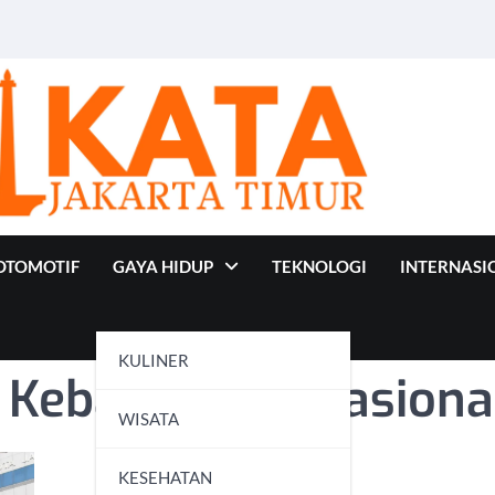
OTOMOTIF
GAYA HIDUP
TEKNOLOGI
INTERNASI
KULINER
 Kebangkitan Nasiona
WISATA
KESEHATAN