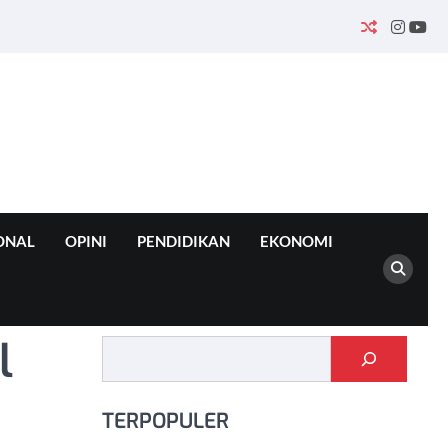
INSTA
YO
ONAL
OPINI
PENDIDIKAN
EKONOMI
l
Cari
TERPOPULER