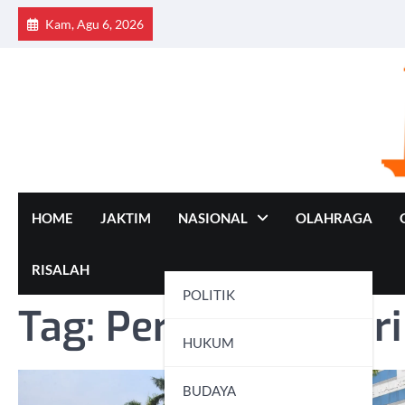
Skip
Kam, Agu 6, 2026
to
content
HOME
JAKTIM
NASIONAL
OLAHRAGA
RISALAH
POLITIK
Tag:
Peringatan Hari
HUKUM
BUDAYA