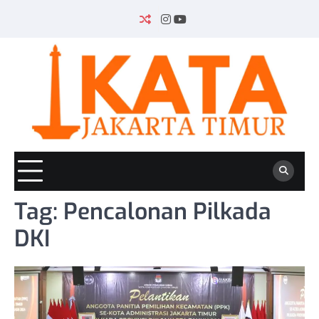
Skip
to
INSTAGRAM
YOUTUBE
content
Tag:
Pencalonan Pilkada
DKI