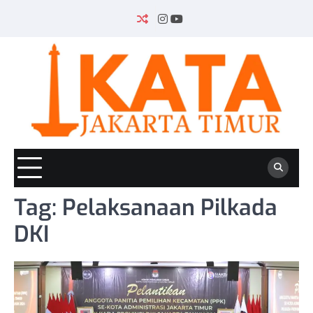
Skip
to
INSTAGRAM
YOUTUBE
content
Tag:
Pelaksanaan Pilkada
DKI