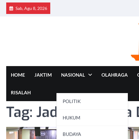
Skip
Sab, Agu 8, 2026
to
content
HOME
JAKTIM
NASIONAL
OLAHRAGA
RISALAH
POLITIK
Tag:
Jadwal Pilakda 
HUKUM
BUDAYA