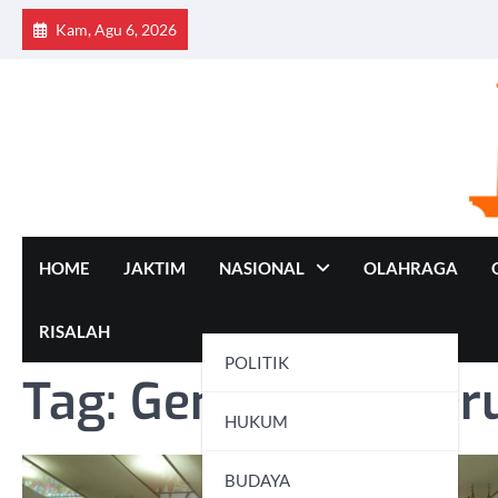
Skip
Kam, Agu 6, 2026
to
content
HOME
JAKTIM
NASIONAL
OLAHRAGA
RISALAH
POLITIK
Tag:
Generasi Pener
HUKUM
BUDAYA