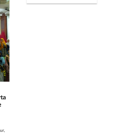
rta
e
ur,