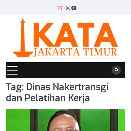
Skip
to
INSTAGRAM
YOUTUBE
content
Tag:
Dinas Nakertransgi
dan Pelatihan Kerja